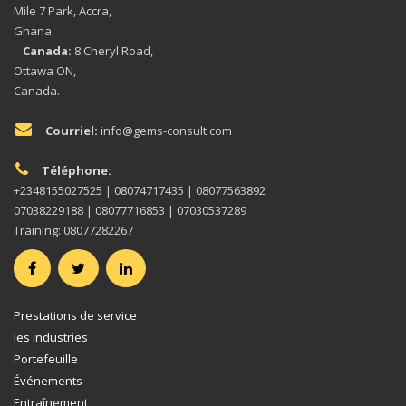
Mile 7 Park, Accra,
Ghana.
Canada:
8 Cheryl Road,
Ottawa ON,
Canada.
Courriel:
info@gems-consult.com
Téléphone:
+2348155027525 | 08074717435 | 08077563892
07038229188 | 08077716853 | 07030537289
Training: 08077282267
Prestations de service
les industries
Portefeuille
Événements
Entraînement